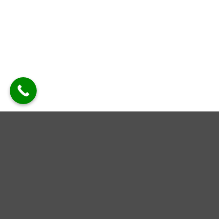
Explore Things
Lorem ipsum dolor sit amet, consectetuer adipiscing
elit, sed diam nonummy nibh euismod tincidunt ut
laoreet dolore magna aliquam erat volutpat….
Book Events
Lorem ipsum dolor sit amet, consectetuer adipiscing