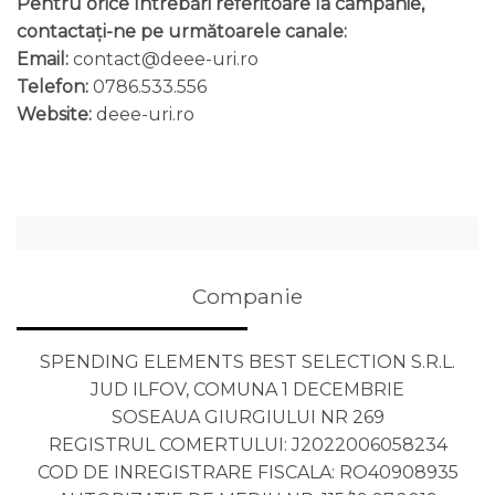
Pentru orice întrebări referitoare la campanie,
contactați-ne pe următoarele canale:
Email:
contact@deee-uri.ro
Telefon:
0786.533.556
Website:
deee-uri.ro
Companie
SPENDING ELEMENTS BEST SELECTION S.R.L.
JUD ILFOV, COMUNA 1 DECEMBRIE
SOSEAUA GIURGIULUI NR 269
REGISTRUL COMERTULUI: J2022006058234
COD DE INREGISTRARE FISCALA: RO40908935