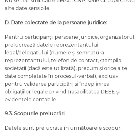
Nu se transmit către eMAG: CNP, serie CI, copii CI sau
alte date sensibile.
D. Date colectate de la persoane juridice:
Pentru participanții persoane juridice, organizatorul
prelucrează datele reprezentantului
legal/delegatului (numele și semnătura
reprezentantului, telefon de contact, ștampila
societății (dacă este utilizată), precum și orice alte
date completate în procesul-verbal), exclusiv
pentru validarea participării și îndeplinirea
obligațiilor legale privind trasabilitatea DEEE și
evidențele contabile.
9.3. Scopurile prelucrării
Datele sunt prelucrate în următoarele scopuri: