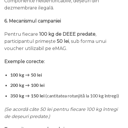
Componente neidentificabile, deșeuri din
dezmembrare ilegală.
6. Mecanismul campaniei
Pentru fiecare
100 kg de DEEE predate
,
participantul primește
50 lei
, sub forma unui
voucher utilizabil pe eMAG.
Exemple corecte:
100 kg
→
50 lei
200 kg
→
100 lei
(cantitatea rotunjită la 100 kg întregi)
350 kg
→
150 lei
(Se acordă câte 50 lei pentru fiecare 100 kg întregi
de deșeuri predate.)