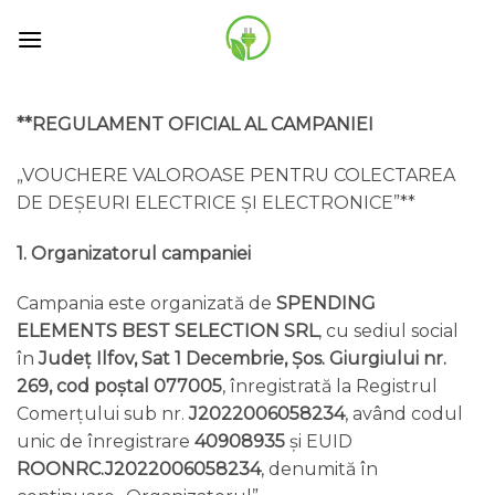
Skip
to
content
**REGULAMENT OFICIAL AL CAMPANIEI
„VOUCHERE VALOROASE PENTRU COLECTAREA
DE DEȘEURI ELECTRICE ȘI ELECTRONICE”**
1. Organizatorul campaniei
Campania este organizată de
SPENDING
ELEMENTS BEST SELECTION SRL
, cu sediul social
în
Județ Ilfov, Sat 1 Decembrie, Șos. Giurgiului nr.
269, cod poștal 077005
, înregistrată la Registrul
Comerțului sub nr.
J2022006058234
, având codul
unic de înregistrare
40908935
și EUID
ROONRC.J2022006058234
, denumită în