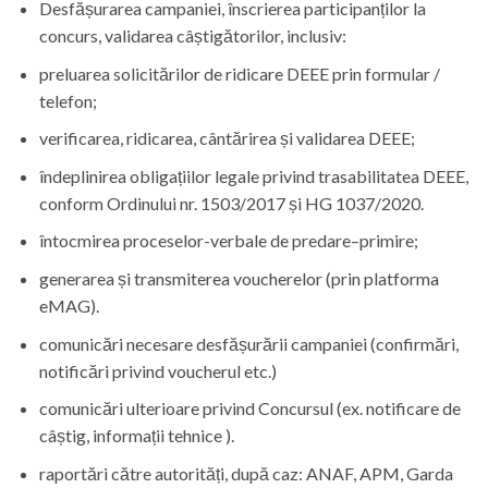
Desfășurarea campaniei, înscrierea participanților la
concurs, validarea câștigătorilor, inclusiv:
preluarea solicitărilor de ridicare DEEE prin formular /
telefon;
verificarea, ridicarea, cântărirea și validarea DEEE;
îndeplinirea obligațiilor legale privind trasabilitatea DEEE,
conform Ordinului nr. 1503/2017 și HG 1037/2020.
întocmirea proceselor-verbale de predare–primire;
generarea și transmiterea voucherelor (prin platforma
eMAG).
comunicări necesare desfășurării campaniei (confirmări,
notificări privind voucherul etc.)
comunicări ulterioare privind Concursul (ex. notificare de
câștig, informații tehnice ).
raportări către autorități, după caz: ANAF, APM, Garda