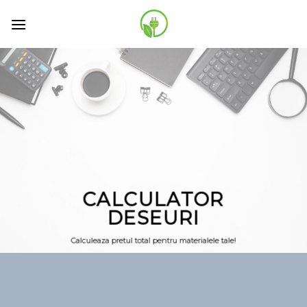
Skip
to
content
CALCULATOR
DESEURI
Calculeaza pretul total pentru materialele tale!